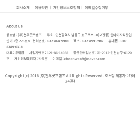
회사소개
이용약관
개인정보보호정책
이메일수집거부
About Us
상호명 : (주)천우굿프랜즈 주소 : 인천광역시 남동구 호구포로 50(고잔동) 엘아이지식산업
센터 2층 225호 v 전화번호 :
032-864-9988
팩스 :
032-899-7987
휴대폰 :
010-
8389-0318
대표 : 우재금 사업자번호 :
121-86-14988
통신판매업번호 :
제-2012-인천남구-0120
호
개인정보책임자 : 박성훈 이메일 :
cheonwoo9@naver.com
Copyright(c) 2018
(주)천우굿프랜즈
All Rights Reserved.
호스팅 제공자 : 카페
24(주)