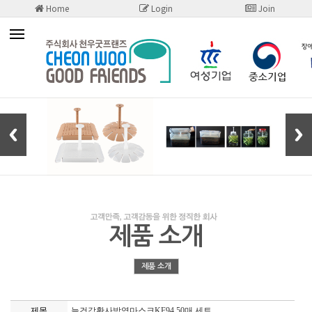
Home
Login
Join
제품 소개
제품 소개
제목
늘건강황사방역마스크KF94 50매 세트